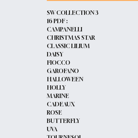
SW COLLECTION 3
16 PDF :
CAMPANELLI
CHRISTMAS STAR
CLASSIC LILIUM
DAISY
FIOCCO
GAROFANO
HALLOWEEN
HOLLY
MARINE
CADEAUX
ROSE
BUTTERFLY
UVA
TOURNESOL