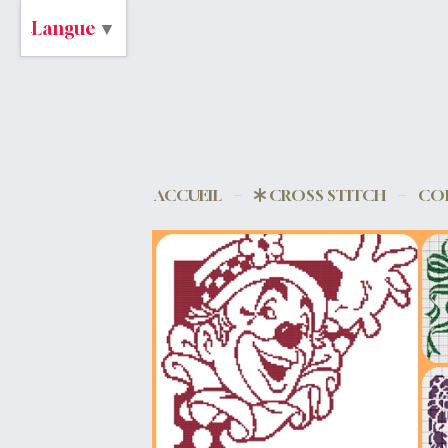
Langue
▼
ACCUEIL
CROSS STITCH
CO