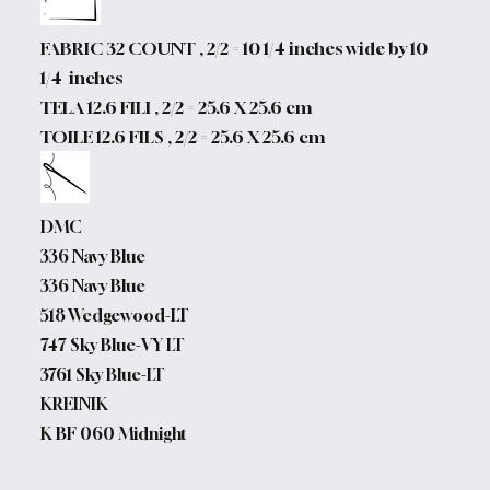
FABRIC 32 COUNT , 2/2 = 10 1/4 inches wide by 10
1/4 inches
TELA 12.6 FILI , 2/2 = 25.6 X 25.6 cm
TOILE 12.6 FILS , 2/2 = 25.6 X 25.6 cm
DMC
336 Navy Blue
336 Navy Blue
518 Wedgewood-LT
747 Sky Blue-VY LT
3761 Sky Blue-LT
KREINIK
K BF 060 Midnight