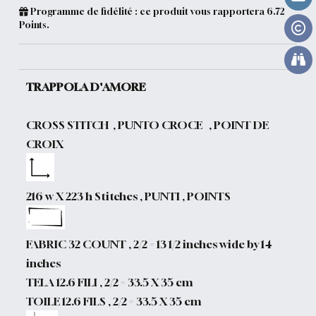
Programme de fidélité : ce produit vous rapportera
6.72
Points.
TRAPPOLA D'AMORE
CROSS STITCH , PUNTO CROCE , POINT DE
CROIX
216 w X 223 h Stitches , PUNTI , POINTS
FABRIC 32 COUNT , 2/2 = 13 1/2 inches wide by 14
inches
TELA 12.6 FILI , 2/2 = 33.5 X 35 cm
TOILE 12.6 FILS , 2/2 = 33.5 X 35 cm