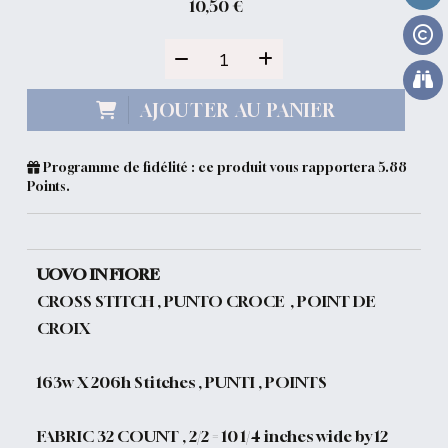
10,50
€
AJOUTER AU PANIER
Programme de fidélité : ce produit vous rapportera
5.88
Points.
UOVO IN FIORE
CROSS STITCH , PUNTO CROCE , POINT DE
CROIX
163w X 206h Stitches , PUNTI , POINTS
FABRIC 32 COUNT , 2/2 = 10 1/4 inches wide by 12