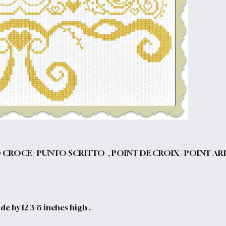
 CROCE / PUNTO SCRITTO , POINT DE CROIX / POINT AR
e by 12 3/8 inches high .