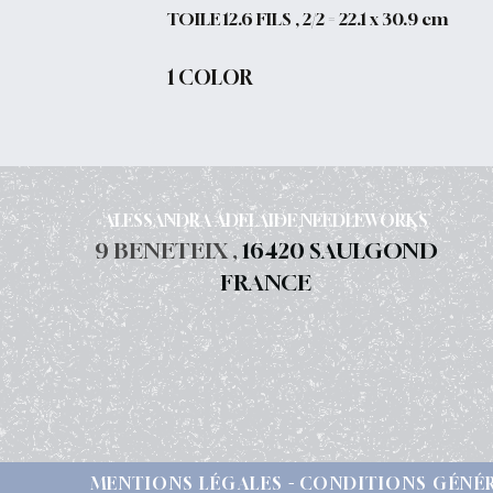
TOILE 12.6 FILS , 2/2 = 22.1 x 30.9 cm
1 COLOR
ALESSANDRA ADELAIDE NEEDLEWORKS
9 BENETEIX ,
16420 SAULGOND
FRANCE
MENTIONS LÉGALES
CONDITIONS GÉNÉR