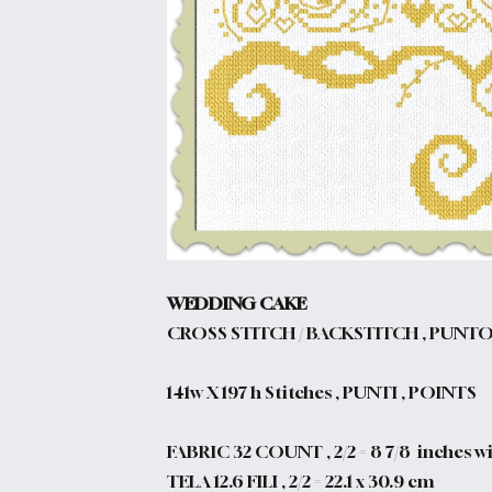
WEDDING CAKE
CROSS STITCH / BACKSTITCH , PUNTO
141w X 197 h Stitches , PUNTI , POINTS
FABRIC 32 COUNT , 2/2 = 8 7/8 inches wid
TELA 12.6 FILI , 2/2 = 22.1 x 30.9 cm