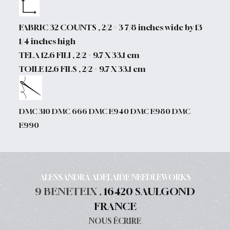
FABRIC 32 COUNTS , 2/2 = 3 7/8 inches wide by 13
1/4 inches high
TELA 12.6 FILI , 2/2 = 9.7 X 33.1 cm
TOILE 12.6 FILS , 2/2 = 9.7 X 33.1 cm
DMC 310 DMC 666 DMC E940 DMC E980 DMC
E990
ALESSANDRA ADELAIDE NEEDLEWORKS
9 BENETEIX ,
16420 SAULGOND
FRANCE
NOUS ÉCRIRE