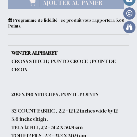
AJOUTER AU PANIER
Programme de fidélité : ce produit vous rapportera
5.88
Points.
WINTER ALPHABET
CROSS STITCH ; PUNTO CROCE ; POINT DE
CROIX
200
X 198 STITCHES , PUNTI , POINTS
32 COUNT FABRIC , 2/2 = 12 1/2 inches wide by 12
3/8 inches high .
TELA 12 FILI , 2/2 = 31.2 X 30.9 cm
TOILE 12 FILS , 2/2 = 31.2 X 30.9 cm