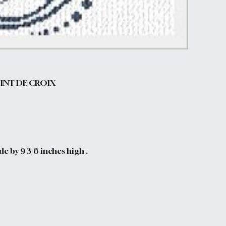
INT DE CROIX
e by 9 3/8 inches high .