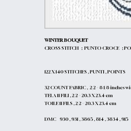
WINTER BOUQUET
CROSS STITCH ; PUNTO CROCE ; PO
122
X 140 STITCHES , PUNTI , POINTS
32 COUNT FABRIC , 2/2 = 8 1/8 inches wid
TELA 11 FILI , 2/2 = 20.3 X 23.4 cm
TOILE 11 FILS , 2/2 = 20.3 X 23.4 cm
DMC 930 , 931 , 3865 , 814 , 3834 , 915