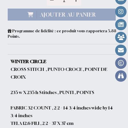
AJOUTER AU PANIER
Programme de fidélité : ce produit vous rapportera
5.88
Points.
WINTER CIRCLE
CROSS STITCH , PUNTO CROCE , POINT DE
CROIX
235 w X 235 h Stitches , PUNTI , POINTS
FABRIC 32 COUNT , 2/2 = 14 3/4 inches wide by 14
3/4 inches
TELA 12.6 FILI , 2/2 = 37 X 37 cm